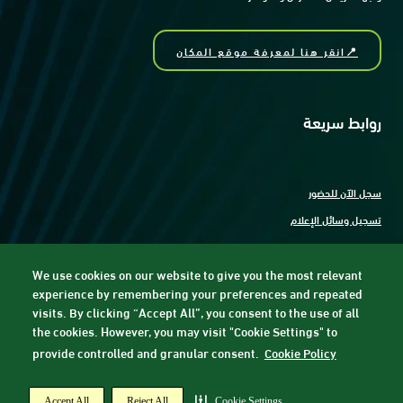
📍انقر هنا لمعرفة موقع المكان
روابط سريعة
سجل الآن للحضور
تسجيل وسائل الإعلام
اتصل بنا
We use cookies on our website to give you the most relevant
experience by remembering your preferences and repeated
visits. By clicking “Accept All”, you consent to the use of all
the cookies. However, you may visit "Cookie Settings" to
Terms & Conditions
Privacy Policy
© Copyright 2023
provide controlled and granular consent.
Cookie Policy
Exhibition Website by ASP
Accept All
Reject All
Cookie Settings